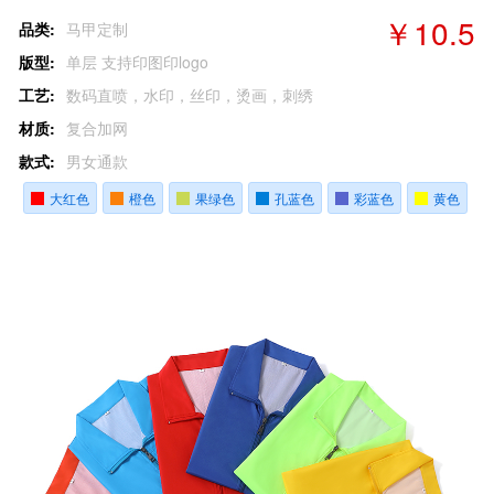
￥10.5
品类:
马甲定制
版型:
单层 支持印图印logo
工艺:
数码直喷，水印，丝印，烫画，刺绣
材质:
复合加网
款式:
男女通款
大红色
橙色
果绿色
孔蓝色
彩蓝色
黄色