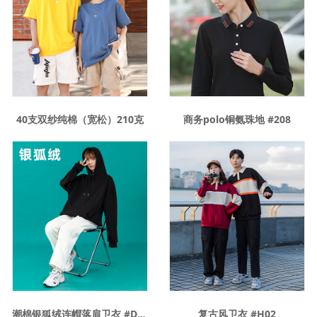
40支双纱纯棉（宽松）210克
商务polo铜氨珠地 #208
潮棉银狐绒连帽落肩卫衣 #D14
复古风卫衣 #H02