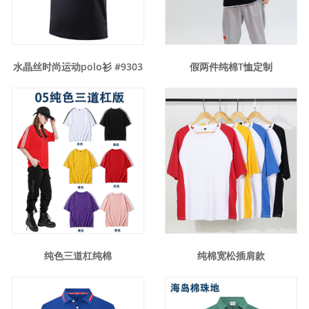
水晶丝时尚运动polo衫 #9303
假两件纯棉T恤定制
纯色三道杠纯棉
纯棉宽松插肩款